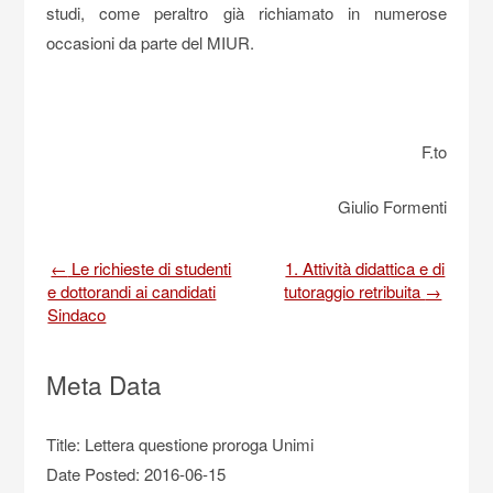
studi, come peraltro già richiamato in numerose
occasioni da parte del MIUR.
F.to
Giulio Formenti
Post
←
Le richieste di studenti
1. Attività didattica e di
e dottorandi ai candidati
tutoraggio retribuita
→
navigation
Sindaco
Meta Data
Title: Lettera questione proroga Unimi
Date Posted: 2016-06-15