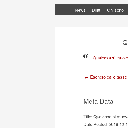
News
Diritti
Chi sono
Q
Qualcosa si muove p
Post
←
Esonero dalle tasse 
navigation
Meta Data
Title: Qualcosa si muove
Date Posted: 2016-12-1