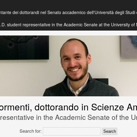
ntante dei dottorandi nel Senato accademico dell'Università degli Studi
 Ph.D. student representative in the Academic Senate at the University o
Skip
to
Content
Formenti, dottorando in Scienze Am
esentative in the Academic Senate of the Un
Search for: