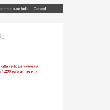
rse in tutta Italia
Contatti
le
 città verticale vivere da
o 1.200 euro al mese
→