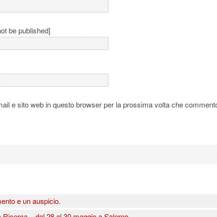
not be published]
mail e sito web in questo browser per la prossima volta che comment
mento e un auspicio.
 Ricerca – dal 28 al 30 maggio a Salerno