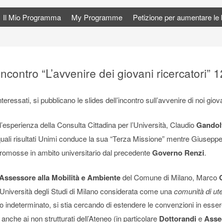
Il Mio Programma
My Programme
Petizione per aumentare le bo
incontro “L’avvenire dei giovani ricercatori” 
eressati, si pubblicano le slides dell’incontro sull’avvenire di noi giova
’esperienza della Consulta Cittadina per l’Università, Claudio
Gandol
n quali risultati Unimi conduce la sua “Terza Missione” mentre Giusepp
 promosse in ambito universitario dal precedente
Governo Renzi
.
Assessore alla Mobilità e Ambiente
del Comune di Milano, Marco
’Università degli Studi di Milano considerata come una
comunità di ute
po indeterminato, si stia cercando di estendere le convenzioni in esse
anche ai non strutturati dell’Ateneo (in particolare
Dottorandi
e
Asseg