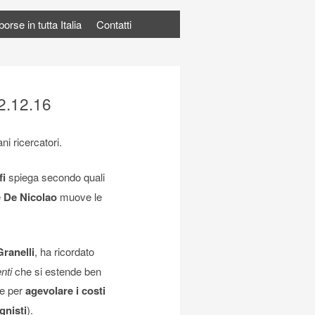
rse in tutta Italia
Contatti
12.12.16
ni ricercatori.
fi
spiega secondo quali
e
De Nicolao
muove le
Granelli
, ha ricordato
nti
che si estende ben
re per
agevolare i costi
nisti
).