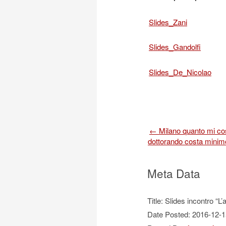
Slides_Zani
Slides_Gandolfi
Slides_De_Nicolao
Post
←
Milano quanto mi cost
dottorando costa minim
navigation
Meta Data
Title: Slides incontro “L
Date Posted: 2016-12-1