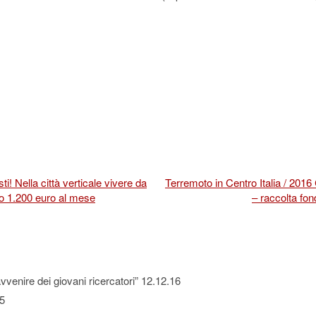
i! Nella città verticale vivere da
Terremoto in Centro Italia / 2016
o 1.200 euro al mese
– raccolta fo
’avvenire dei giovani ricercatori” 12.12.16
5