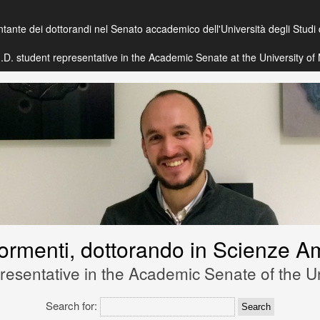
ntante dei dottorandi nel Senato accademico dell'Università degli Studi
 Ph.D. student representative in the Academic Senate at the University o
Skip
to
Content
Formenti, dottorando in Scienze Am
esentative in the Academic Senate of the Un
Search for: