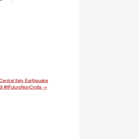
 Central Italy Earthquake
ndi #IlFuturoNonCrolla
→