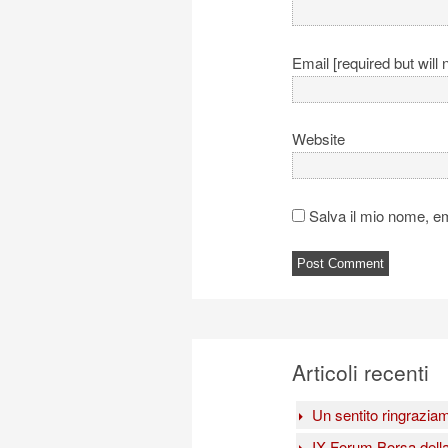
Email [required but will 
Website
Salva il mio nome, e
Articoli recenti
Un sentito ringrazia
IX Forum Borsa della